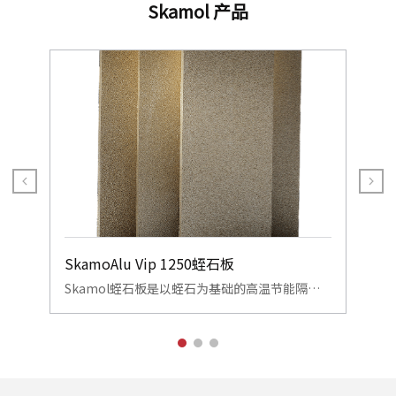
Skamol 产品
SkamoAlu Vip 1250蛭石板
Sk
轻质
Skamol蛭石板是以蛭石为基础的高温节能隔热
Sk
计，
板；也被市场所知道为抗腐蚀保温板。不仅耐高
的
隔热
温，且兼具低导热性、优异抗热震性及易安装特
材
性，广泛应用于工业窑炉、锅炉及耐火结构，显
有
著降低能耗并提升热效率。
机